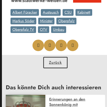
Albert Füracker
Austausch
CSU
Kabinett
Markus Söder
Minister
Oberpfalz
Oberpfalz TV
OTV
Umbau
Zurück
Das könnte Dich auch interessieren
Erinnerungen an den
Sonnenkönig mit