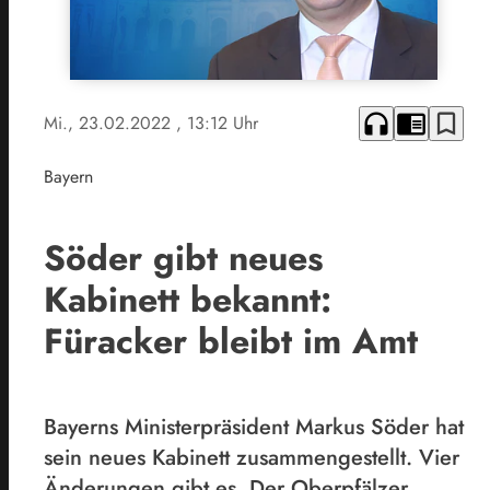
headphones
chrome_reader_mode
bookmark_border
Mi., 23.02.2022
, 13:12 Uhr
Bayern
Söder gibt neues
Kabinett bekannt:
Füracker bleibt im Amt
Bayerns Ministerpräsident Markus Söder hat
sein neues Kabinett zusammengestellt. Vier
Änderungen gibt es. Der Oberpfälzer