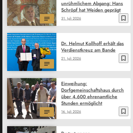
unrühmlichem Abgang: Hans
Schröpf hat Weiden geprägt
bookmark_border
31. Juli 2026
Dr. Helmut Kollhoff erhält das
Verdienstkreuz am Bande
bookmark_border
21. Juli 2026
Einweihung:
Dorfgemeinschaftshaus durch
über 4.600 ehrenamtliche
Stunden ermöglicht
bookmark_border
14. Juli 2026