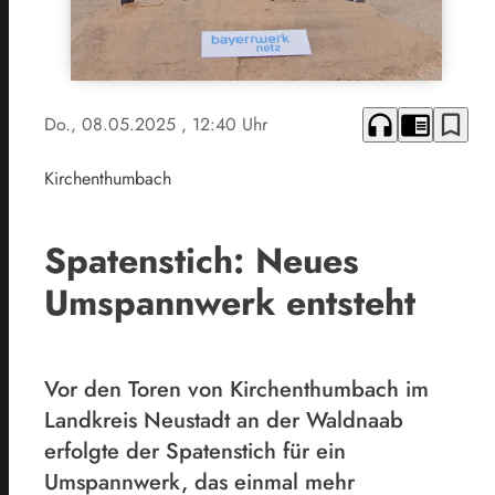
headphones
chrome_reader_mode
bookmark_border
Do., 08.05.2025
, 12:40 Uhr
Kirchenthumbach
Spatenstich: Neues
Umspannwerk entsteht
Vor den Toren von Kirchenthumbach im
Landkreis Neustadt an der Waldnaab
erfolgte der Spatenstich für ein
Umspannwerk, das einmal mehr