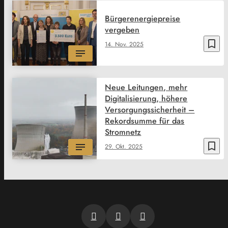
Bürgerenergiepreise
vergeben
bookmark_border
14. Nov. 2025
Neue Leitungen, mehr
Digitalisierung, höhere
Versorgungssicherheit –
Rekordsumme für das
Stromnetz
bookmark_border
29. Okt. 2025