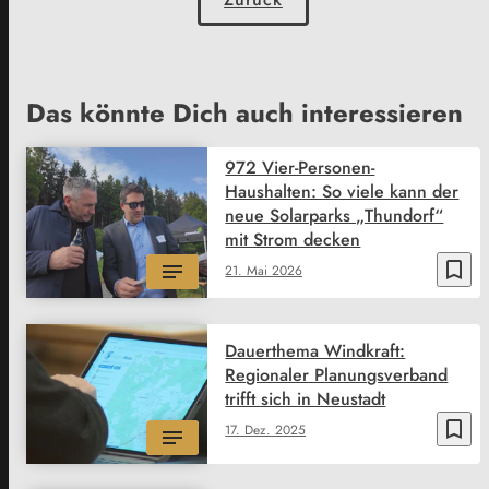
Das könnte Dich auch interessieren
972 Vier-Personen-
Haushalten: So viele kann der
neue Solarparks „Thundorf“
mit Strom decken
bookmark_border
21. Mai 2026
Dauerthema Windkraft:
Regionaler Planungsverband
trifft sich in Neustadt
bookmark_border
17. Dez. 2025