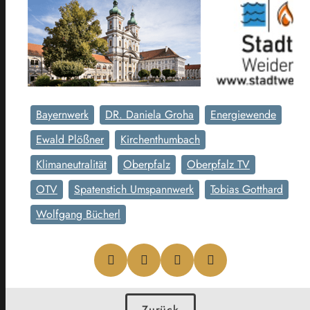
Bayernwerk
DR. Daniela Groha
Energiewende
Ewald Plößner
Kirchenthumbach
Klimaneutralität
Oberpfalz
Oberpfalz TV
OTV
Spatenstich Umspannwerk
Tobias Gotthard
Wolfgang Bücherl
Zurück