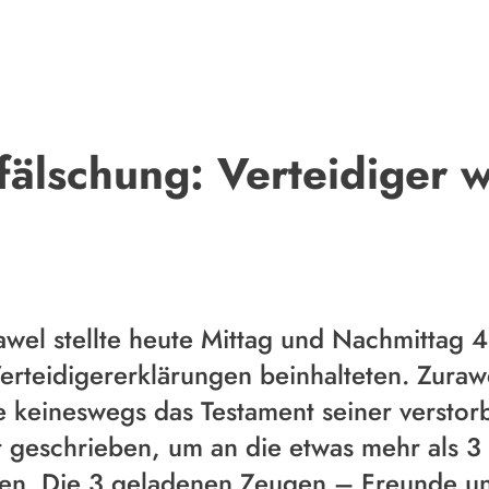
älschung: Verteidiger wi
wel stellte heute Mittag und Nachmittag 
rteidigererklärungen beinhalteten. Zurawe
e keineswegs das Testament seiner versto
t geschrieben, um an die etwas mehr als 3
en. Die 3 geladenen Zeugen – Freunde u