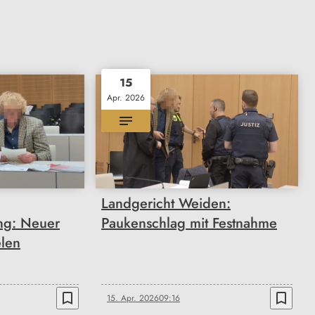
15
Apr. 2026
Landgericht Weiden:
ung: Neuer
Paukenschlag mit Festnahme
elen
bookmark_border
bookmark_border
15. Apr. 2026
09:16