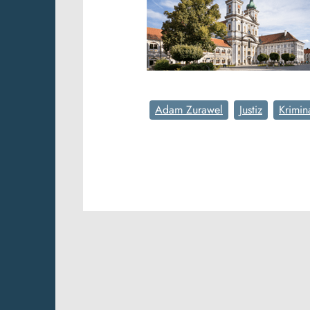
Adam Zurawel
Justiz
Krimina