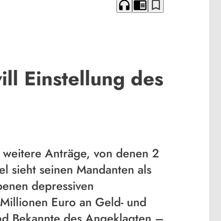
headphones
chrome_reader_mode
bookmark_border
ll Einstellung des
4 weitere Anträge, von denen 2
l sieht seinen Mandanten als
rbenen depressiven
 Millionen Euro an Geld- und
nd Bekannte des Angeklagten –