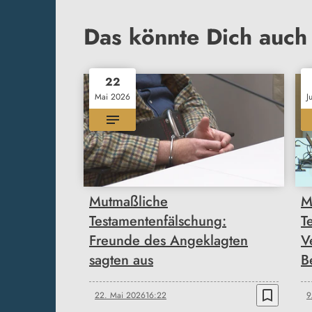
Das könnte Dich auch 
22
Mai 2026
J
Mutmaßliche
M
Testamentenfälschung:
T
Freunde des Angeklagten
Ve
sagten aus
B
bookmark_border
22. Mai 2026
16:22
9