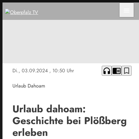
menu
headphones
chrome_reader_mode
bookmark_border
Di., 03.09.2024
, 10:50 Uhr
Urlaub Dahoam
Urlaub dahoam:
Geschichte bei Plößberg
erleben