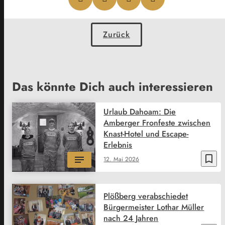
Zurück
Das könnte Dich auch interessieren
Urlaub Dahoam: Die
Amberger Fronfeste zwischen
Knast-Hotel und Escape-
Erlebnis
bookmark_border
12. Mai 2026
Plößberg verabschiedet
Bürgermeister Lothar Müller
nach 24 Jahren