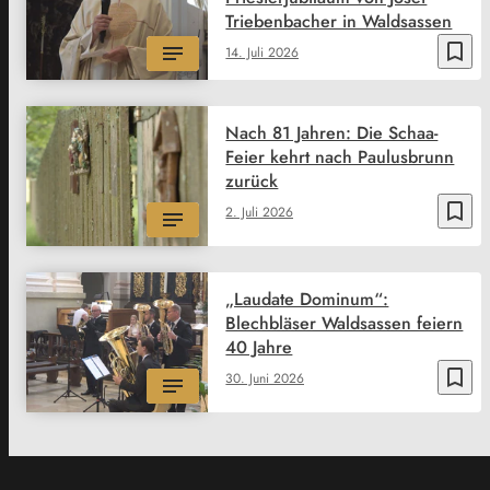
Triebenbacher in Waldsassen
bookmark_border
14. Juli 2026
Nach 81 Jahren: Die Schaa-
Feier kehrt nach Paulusbrunn
zurück
bookmark_border
2. Juli 2026
„Laudate Dominum“:
Blechbläser Waldsassen feiern
40 Jahre
bookmark_border
30. Juni 2026