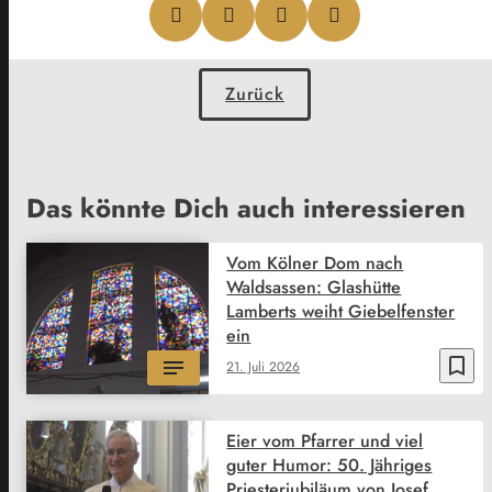
Zurück
Das könnte Dich auch interessieren
Vom Kölner Dom nach
Waldsassen: Glashütte
Lamberts weiht Giebelfenster
ein
bookmark_border
21. Juli 2026
Eier vom Pfarrer und viel
guter Humor: 50. Jähriges
Priesterjubiläum von Josef