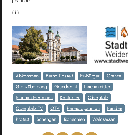
geahndet.
(tb)
Abkommen
Bernd Posselt
Eu-Bürger
Grenze
Grenzübergang
Grundrecht
Innenminister
Joachim Herrmann
Kontrollen
Oberpfalz
Oberpfalz TV
OTV
Paneuropaunion
Pendler
Protest
Schengen
Tschechien
Waldsassen