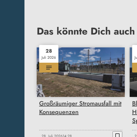
Das könnte Dich auch 
28
Juli 2026
J
Großräumiger Stromausfall mit
B
Konsequenzen
H
S
bookmark_border
28. Juli 2026
14:28
2