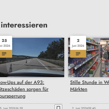
interessieren
25
2
uni 2026
Juni 2026
low-Ups auf der A93:
Stille Stunde in 
itzeschäden sorgen für
Märkten
pursperrung
bookmark_border
5. Juni 2026
16:39
2. Juni 2026
09:45