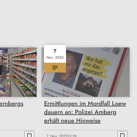
7
Nov. 2025
Wernbergs
Ermittlungen im Mordfall Loew
dauern an: Polizei Amberg
erhält neue Hinweise
bookmark_border
bookmark_border
7. Nov. 2025
15:59