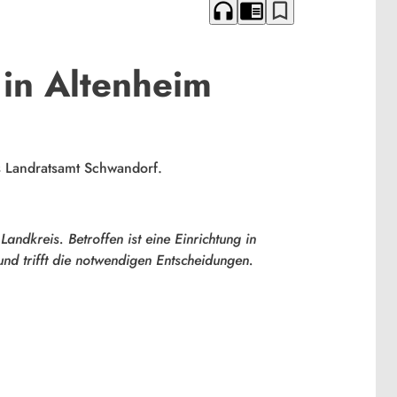
headphones
chrome_reader_mode
bookmark_border
in Altenheim
s Landratsamt Schwandorf.
andkreis. Betroffen ist eine Einrichtung in
nd trifft die notwendigen Entscheidungen.