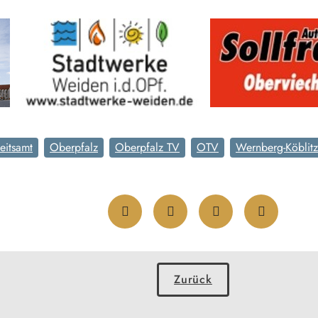
eitsamt
Oberpfalz
Oberpfalz TV
OTV
Wernberg-Köblitz
Zurück