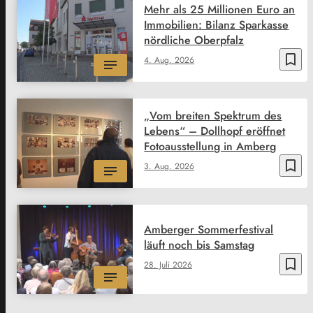
Mehr als 25 Millionen Euro an
Immobilien: Bilanz Sparkasse
nördliche Oberpfalz
bookmark_border
4. Aug. 2026
„Vom breiten Spektrum des
Lebens“ – Dollhopf eröffnet
Fotoausstellung in Amberg
bookmark_border
3. Aug. 2026
Amberger Sommerfestival
läuft noch bis Samstag
bookmark_border
28. Juli 2026