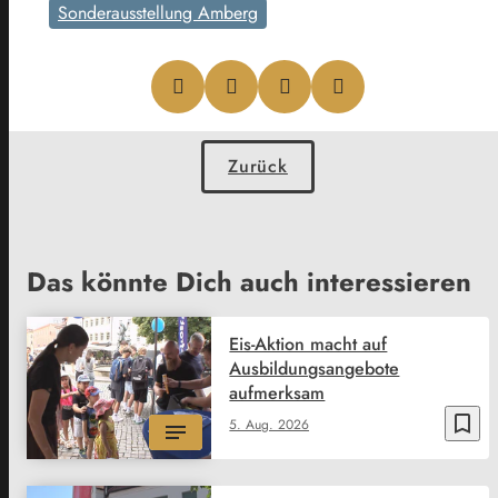
Sonderausstellung Amberg
Zurück
Das könnte Dich auch interessieren
Eis-Aktion macht auf
Ausbildungsangebote
aufmerksam
bookmark_border
5. Aug. 2026