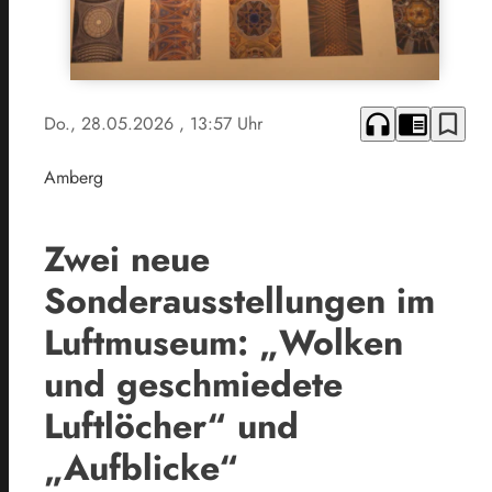
headphones
chrome_reader_mode
bookmark_border
Do., 28.05.2026
, 13:57 Uhr
Amberg
Zwei neue
Sonderausstellungen im
Luftmuseum: „Wolken
und geschmiedete
Luftlöcher“ und
„Aufblicke“