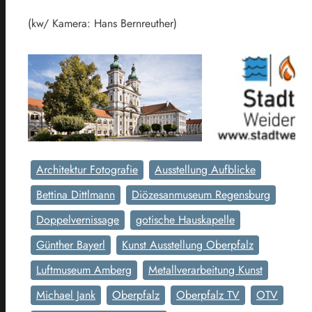
(kw/ Kamera: Hans Bernreuther)
Architektur Fotografie
Ausstellung Aufblicke
Bettina Dittlmann
Diözesanmuseum Regensburg
Doppelvernissage
gotische Hauskapelle
Günther Bayerl
Kunst Ausstellung Oberpfalz
Luftmuseum Amberg
Metallverarbeitung Kunst
Michael Jank
Oberpfalz
Oberpfalz TV
OTV