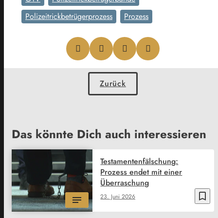
Polizeitrickbetrügerprozess
Prozess
Zurück
Das könnte Dich auch interessieren
Testamentenfälschung:
Prozess endet mit einer
Überraschung
bookmark_border
23. Juni 2026