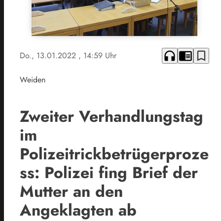
headphones
chrome_reader_mode
bookmark_border
Do., 13.01.2022
, 14:59 Uhr
Weiden
Zweiter Verhandlungstag
im
Polizeitrickbetrügerproze
ss: Polizei fing Brief der
Mutter an den
Angeklagten ab