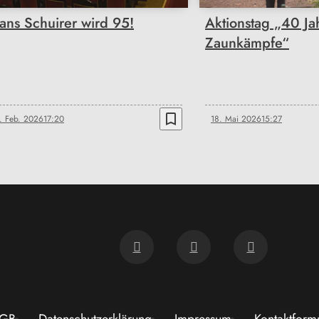
ans Schuirer wird 95!
Aktionstag „40 Ja
Zaunkämpfe“
bookmark_border
. Feb. 2026
17:20
18. Mai 2026
15:27
GB
Datenschutzerklärung
Impressum
Kontaktform