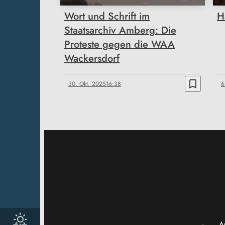
Wort und Schrift im
H
Staatsarchiv Amberg: Die
Proteste gegen die WAA
Wackersdorf
bookmark_border
30. Okt. 2025
16:38
6
A