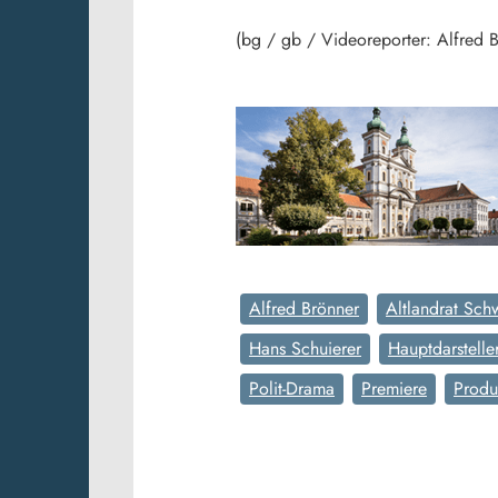
(bg / gb / Videoreporter: Alfred 
Alfred Brönner
Altlandrat Sch
Hans Schuierer
Hauptdarstelle
Polit-Drama
Premiere
Produ