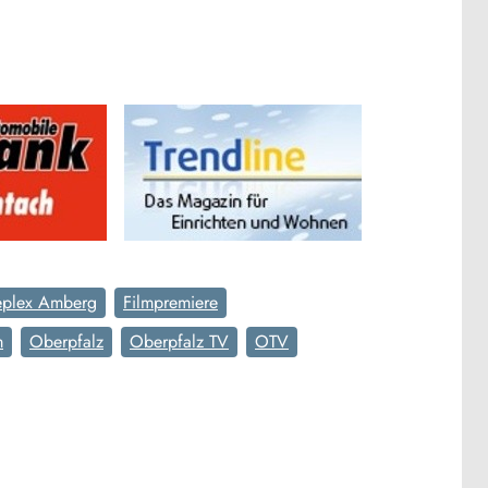
eplex Amberg
Filmpremiere
m
Oberpfalz
Oberpfalz TV
OTV