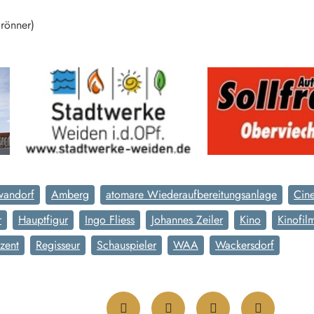
Brönner)
wandorf
Amberg
atomare Wiederaufbereitungsanlage
Cin
r
Hauptfigur
Ingo Fliess
Johannes Zeiler
Kino
Kinofil
zent
Regisseur
Schauspieler
WAA
Wackersdorf