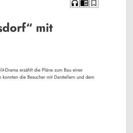
headphones
chrome_reader_mode
bookmark_border
dorf“ mit
it-Drama erzählt die Pläne zum Bau einer
konnten die Besucher mit Darstellern und dem