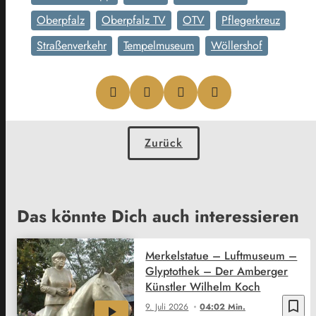
Oberpfalz
Oberpfalz TV
OTV
Pflegerkreuz
Straßenverkehr
Tempelmuseum
Wöllershof
Zurück
Das könnte Dich auch interessieren
Merkelstatue – Luftmuseum –
Glyptothek – Der Amberger
Künstler Wilhelm Koch
bookmark_border
9. Juli 2026
04:02 Min.