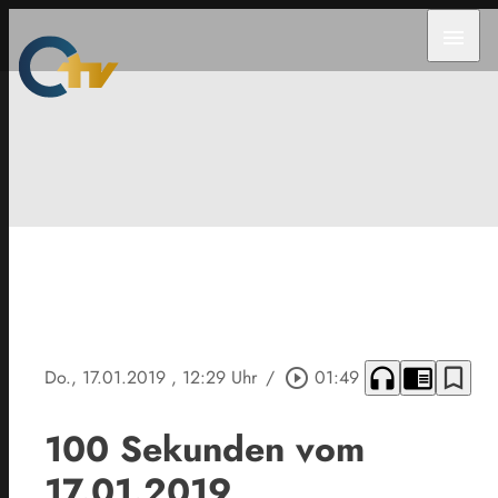
menu
headphones
chrome_reader_mode
bookmark_border
Do., 17.01.2019
, 12:29 Uhr
/
play_circle_outline
01:49
100 Sekunden vom
17.01.2019