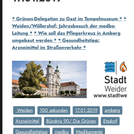
* Grünen-Delegation zu Gast im Tempelmuseum *
*
Weiden/Wöllershof: Jahresbesuch der medbo-
Leitung *
* Wie soll das Pflegerkreuz in Amberg
umgebaut werden *
* Gesundheitstipp:
Arzneimittel im Straßenverkehr *
Weiden
100 sekunden
17.01.2019
amberg
Arzneimittel
Bündnis 90/ Die Grünen
Etsdorf
Gesundheitstipp
medbo
Medikamente