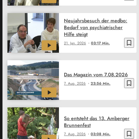
Neujahrsbesuch der medbo:
Bedarf von psychiatrischer
Hilfe steigt
bookmark_border
21. Jan. 2026
03:17 Min.
Das Magazin vom 7.08.2026
bookmark_border
7. Aug. 2026
23:56 Min.
So entsteht das 13. Amberger
Brunnenfest
bookmark_border
7. Aug. 2026
03:08 Min.