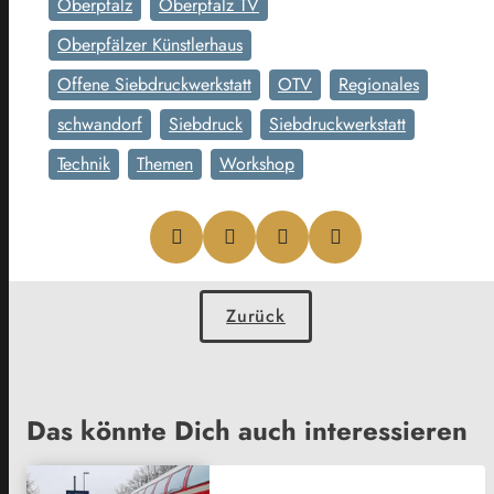
Oberpfalz
Oberpfalz TV
Oberpfälzer Künstlerhaus
Offene Siebdruckwerkstatt
OTV
Regionales
schwandorf
Siebdruck
Siebdruckwerkstatt
Technik
Themen
Workshop
Zurück
Das könnte Dich auch interessieren