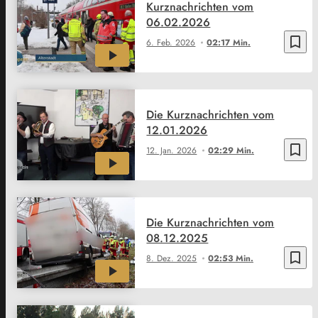
Kurznachrichten vom
06.02.2026
bookmark_border
6. Feb. 2026
02:17 Min.
Die Kurznachrichten vom
12.01.2026
bookmark_border
12. Jan. 2026
02:29 Min.
Die Kurznachrichten vom
08.12.2025
bookmark_border
8. Dez. 2025
02:53 Min.