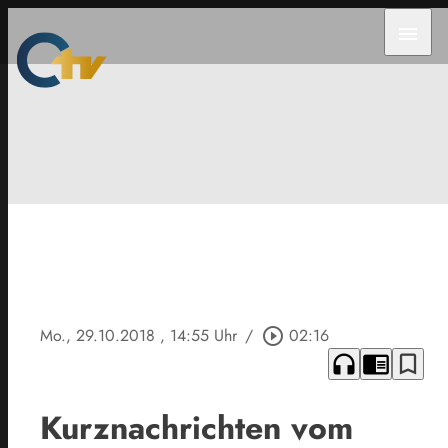
menu
Mo., 29.10.2018
, 14:55 Uhr
/
play_circle_outline
02:16
headphones
chrome_reader_mode
bookmark_border
Kurznachrichten vom