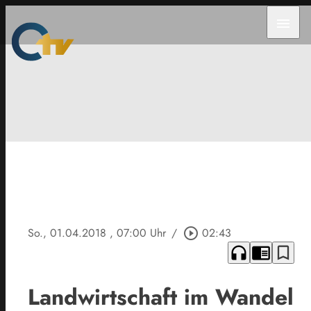
menu
So., 01.04.2018
, 07:00 Uhr
/
play_circle_outline
02:43
headphones
chrome_reader_mode
bookmark_border
Landwirtschaft im Wandel