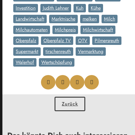
Investition
Judith Lehner
Kuh
Kühe
Landwirtschaft
Marktnische
melken
Milch
Milchautomaten
Milchpreis
Milchwirtschaft
Oberpfalz
Oberpfalz TV
OTV
Pilmersreuth
Supermarkt
tirschenreuth
Vermarktung
Walerhof
Wertschöpfung
Zurück