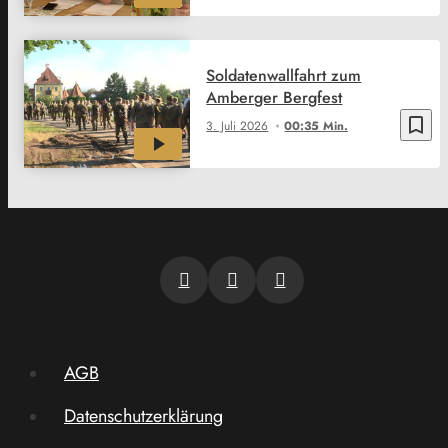
Soldatenwallfahrt zum
Amberger Bergfest
bookmark_border
3. Juli 2026
00:35 Min.
AGB
Datenschutzerklärung