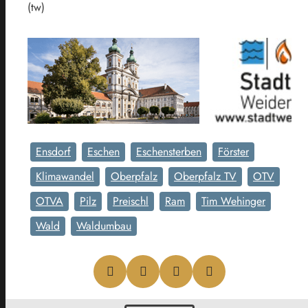
(tw)
Ensdorf
Eschen
Eschensterben
Förster
Klimawandel
Oberpfalz
Oberpfalz TV
OTV
OTVA
Pilz
Preischl
Ram
Tim Wehinger
Wald
Waldumbau