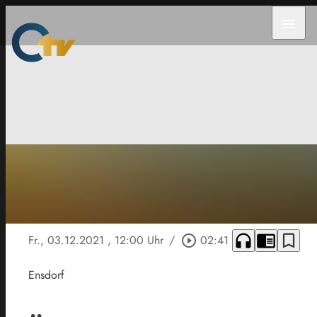
menu
headphones
chrome_reader_mode
bookmark_border
Fr., 03.12.2021
, 12:00 Uhr
/
play_circle_outline
02:41
Ensdorf