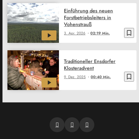
Einführung des neuen
Forstbetriebsleiters in
Vohenstrauß
bookmark_border
3. Apr. 2026
02:19 Min.
Traditioneller Ensdorfer
Klosteradvent
bookmark_border
9. Dez. 2025
00:40 Min.