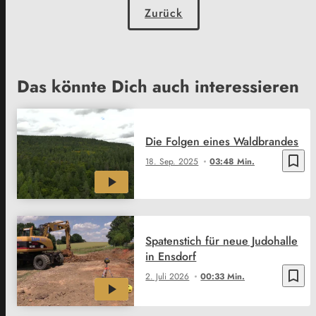
Zurück
Das könnte Dich auch interessieren
Die Folgen eines Waldbrandes
bookmark_border
18. Sep. 2025
03:48 Min.
Spatenstich für neue Judohalle
in Ensdorf
bookmark_border
2. Juli 2026
00:33 Min.