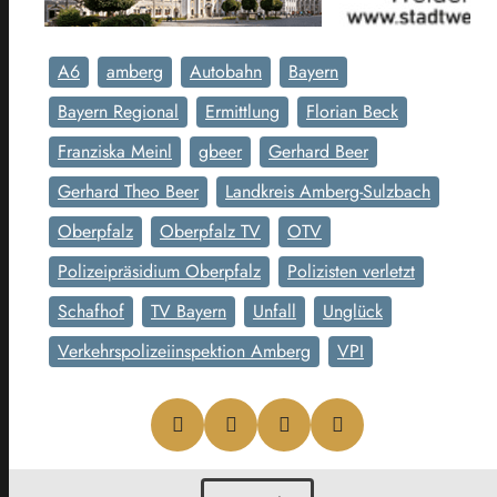
A6
amberg
Autobahn
Bayern
Bayern Regional
Ermittlung
Florian Beck
Franziska Meinl
gbeer
Gerhard Beer
Gerhard Theo Beer
Landkreis Amberg-Sulzbach
Oberpfalz
Oberpfalz TV
OTV
Polizeipräsidium Oberpfalz
Polizisten verletzt
Schafhof
TV Bayern
Unfall
Unglück
Verkehrspolizeiinspektion Amberg
VPI