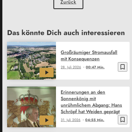
Zurück
Das könnte Dich auch interessieren
Großräumiger Stromausfall
mit Konsequenzen
bookmark_border
28. Juli 2026
00:47 Min.
Erinnerungen an den
Sonnenkönig mit
unrühmlichem Abgang: Hans
Schröpf hat Weiden geprägt
bookmark_border
31. Juli 2026
04:55 Min.