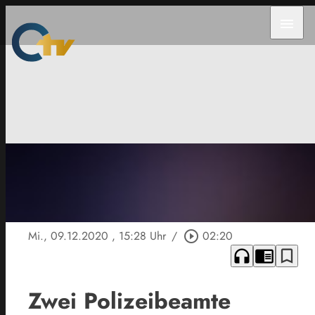
menu
Mi., 09.12.2020
, 15:28 Uhr
/
play_circle_outline
02:20
headphones
chrome_reader_mode
bookmark_border
Zwei Polizeibeamte