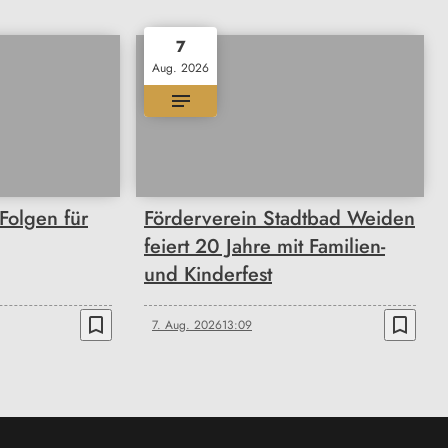
7
Aug. 2026
olgen für
Förderverein Stadtbad Weiden
feiert 20 Jahre mit Familien-
und Kinderfest
bookmark_border
bookmark_border
7. Aug. 2026
13:09