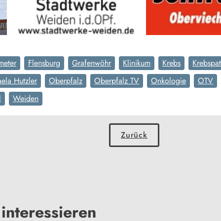
meter
Flensburg
Grafenwöhr
Klinikum
Krebs
Krebspat
ela Hutzler
Oberpfalz
Oberpfalz TV
Onkologie
OTV
l
Weiden
Zurück
interessieren