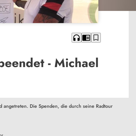
headphones
chrome_reader_mode
bookmark_border
eendet - Michael
d angetreten. Die Spenden, die durch seine Radtour
hr