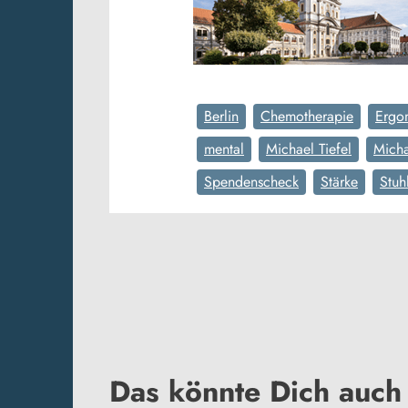
Berlin
Chemotherapie
Ergo
mental
Michael Tiefel
Micha
Spendenscheck
Stärke
Stuh
Das könnte Dich auch 