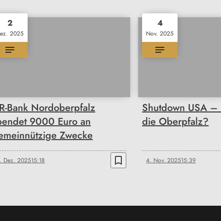
2
4
ez. 2025
Nov. 2025
R-Bank Nordoberpfalz
Shutdown USA – F
pendet 9000 Euro an
die Oberpfalz?
emeinnützige Zwecke
bookmark_border
. Dez. 2025
15:18
4. Nov. 2025
15:39