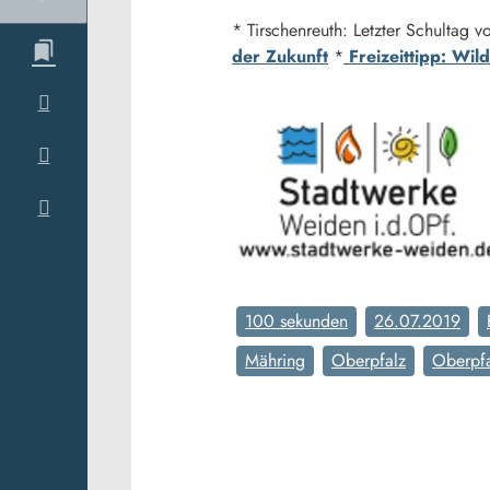
* Tirschenreuth: Letzter Schultag
der Zukunft
*
Freizeittipp: Wi
100 sekunden
26.07.2019
Mähring
Oberpfalz
Oberpf