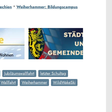
hechien
*
Weiherhammer: Bildungscampus
Jubiläumswallfahrt
letzter Schultag
Wallfahrt
Weiherhammer
WildWakeSki