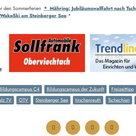
 vor den Sommerferien
* Mähring: Jubiläumswallfahrt nach Tsc
ldWakeSki am Steinberger See
*
Bildungscampus C4
Bildungscampus der Zukunft
Freizeittipp
alz TV
OTV
Steinberger See
tirschenreuth
Tschechien