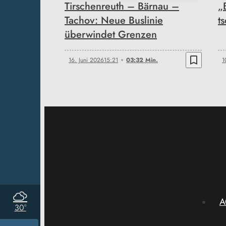
Tirschenreuth – Bärnau –
„
Tachov: Neue Buslinie
t
überwindet Grenzen
bookmark_border
16. Juni 2026
15:21
03:32 Min.
1
A
30°