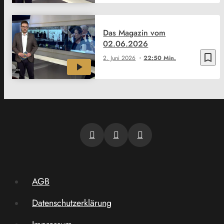
Das Magazin vom
02.06.2026
bookmark_border
2. Juni 2026
22:50 Min.
AGB
Datenschutzerklärung