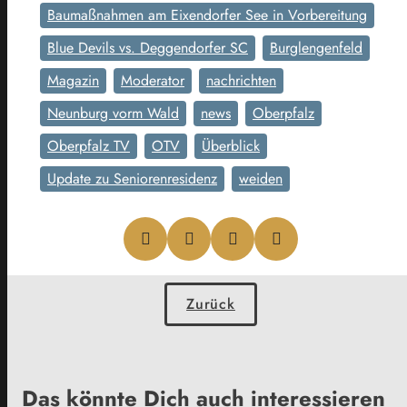
Baumaßnahmen am Eixendorfer See in Vorbereitung
Blue Devils vs. Deggendorfer SC
Burglengenfeld
Magazin
Moderator
nachrichten
Neunburg vorm Wald
news
Oberpfalz
Oberpfalz TV
OTV
Überblick
Update zu Seniorenresidenz
weiden
Zurück
Das könnte Dich auch interessieren