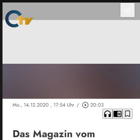
menu
Mo., 14.12.2020
, 17:54 Uhr
/
play_circle_outline
20:03
headphones
chrome_reader_mode
bookmark_border
Das Magazin vom