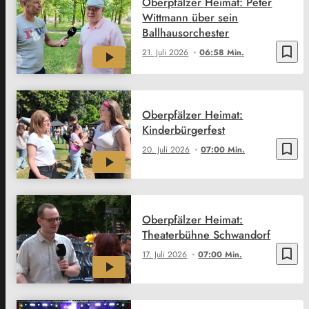
Oberpfälzer Heimat: Peter
Wittmann über sein
Ballhausorchester
bookmark_border
21. Juli 2026
06:58 Min.
Oberpfälzer Heimat:
Kinderbürgerfest
bookmark_border
20. Juli 2026
07:00 Min.
Oberpfälzer Heimat:
Theaterbühne Schwandorf
bookmark_border
17. Juli 2026
07:00 Min.