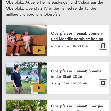
Oberpfalz. Aktuelle Heimatsendungen und Videos aus der
Oberpfalz. Oberpfalz TV ist der Fernsehsender für die
mittlere und nördliche Oberpfalz.
Oberpfälzer Heimat: Sonnen-
und Mondfinsternis stehen an
bookmark_border
6. Aug. 2026
07:01 Min.
Oberpfälzer Heimat: Sommer
in der Stadt 2026
bookmark_border
5. Aug. 2026
07:00 Min.
Oberpfälzer Heimat: Energie-