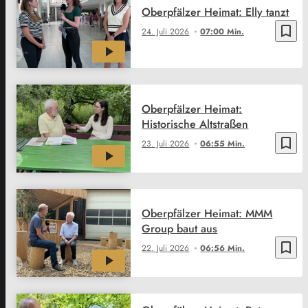
Oberpfälzer Heimat: Elly tanzt
bookmark_border
24. Juli 2026
07:00 Min.
Oberpfälzer Heimat:
Historische Altstraßen
bookmark_border
23. Juli 2026
06:55 Min.
Oberpfälzer Heimat: MMM
Group baut aus
bookmark_border
22. Juli 2026
06:56 Min.