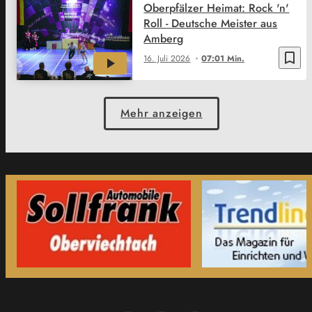
Oberpfälzer Heimat: Rock 'n'
Roll - Deutsche Meister aus
Amberg
bookmark_border
16. Juli 2026
07:01 Min.
Mehr anzeigen